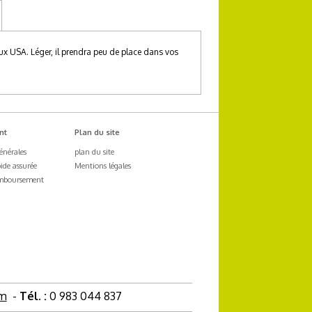
ux USA. Léger, il prendra peu de place dans vos
nt
Plan du site
énérales
plan du site
pide assurée
Mentions légales
emboursement
om
-
Tél. :
0 983 044 837