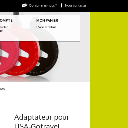
Qui sommes-nous ?
Nous contacter
COMPTE
MON PANIER
necter
Voir le détail
ire
eurs
Adaptateur pour
USA-Gotravel