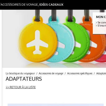
D'ACCESSOIRES DE VOYAGE
, IDÉES CADEAUX
MON 
Se con
S'inscr
La boutique du voyageur
/
Accessoires de voyage
/
Accessoires spécifiques
/
Adaptat
ADAPTATEURS
>> RETOUR À LA LISTE